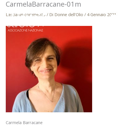
CarmelaBarracane-01m
Vai
al
Lascia un commento
/ Di
Donne dell'Olio
/
4 Gennaio 2021
contenuto
Carmela Barracane