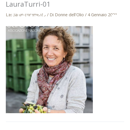
LauraTurri-01
Vai
al
Lascia un commento
/ Di
Donne dell'Olio
/
4 Gennaio 2021
contenuto