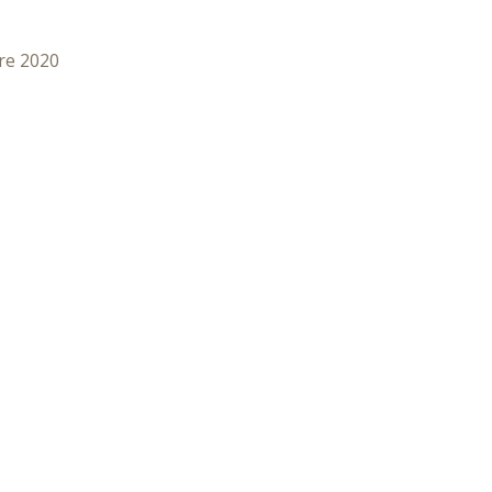
re 2020
HOME
CHI SIAMO
PROGETTI
UNISCITI 