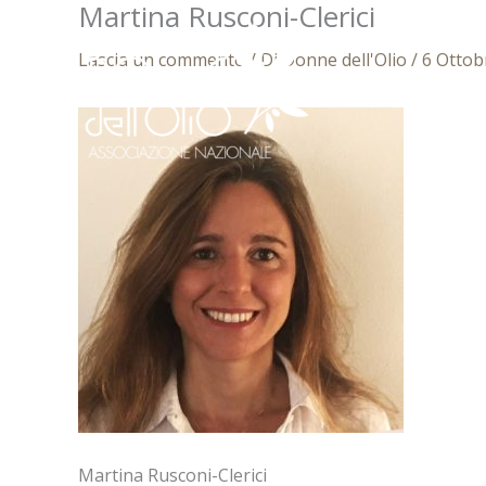
Martina Rusconi-Clerici
Vai
al
Lascia un commento
/ Di
Donne dell'Olio
/
6 Ottob
contenuto
Martina Rusconi-Clerici