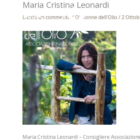
Maria Cristina Leonardi
Vai
al
Lascia un commento
/ Di
Donne dell'Olio
/
2 Ottob
contenuto
Maria Cristina Leonardi – Consigliere Associazion