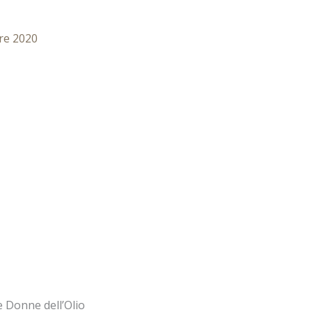
re 2020
HOME
CHI SIAMO
PROGETTI
UNISCITI 
e Donne dell’Olio