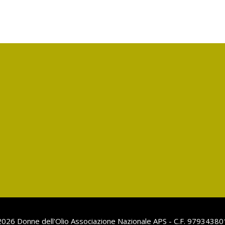
026 Donne dell'Olio Associazione Nazionale APS - C.F. 9793438