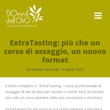
Vai
al
contenuto
ExtraTasting: più che un
corso di assaggio, un nuovo
format
Di
Daniela Ferrando
/
4 Aprile 2023
Il titolo completo è: “ExtraTasting – corso professionale di
assaggio di olio di oliva per cuoche e cuochi” ed è un format,
non solo un corso pioniere nella sua concezione e struttura.
ExtraTasting ha già avuto la sua prima edizione a Perugia il